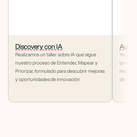
Discovery con IA
Aumen
Realizamos un taller sobre IA que sigue 
Ya sea q
nuestro proceso de Entender, Mapear y 
un equi
Priorizar, formulado para descubrir mejoras 
necesida
y oportunidades de innovación
de LATA