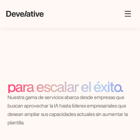
Inicio
[ 01 ]
Desarrollo de productos
[ 03 ]
Ampliación de equipo
[ 02 ]
Transformación con IA
[ 04 ]
Tu
socio,
Casos prácticos
[ 05 ]
para escalar el éxito.
Blog
[ 06 ]
Sobre nosotros
[ 06 ]
Nuestra gama de servicios abarca desde empresas que 
buscan aprovechar la IA hasta líderes empresariales que 
Carreras
[ 06 ]
desean ampliar sus capacidades actuales sin aumentar la 
plantilla.