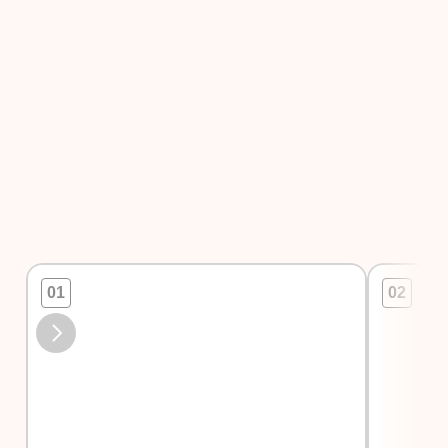
C
a
01
02