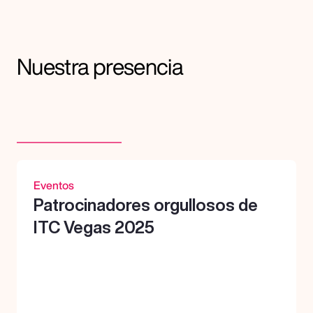
E
v
e
Nuestra presencia
G
r
a
n
d
e
s
j
u
g
a
d
a
s
,
d
e
c
i
s
i
o
n
e
s
a
u
d
a
c
e
s
y
e
q
u
i
p
o
s
q
u
e
c
o
n
f
i
a
r
o
n
e
n
n
o
s
o
t
r
o
s
p
a
r
a
d
a
r
l
a
t
a
l
l
a
y
l
l
e
v
a
r
n
o
s
l
a
v
i
c
t
o
r
i
a
.
Eventos
Patrocinadores orgullosos de 
ITC Vegas 2025