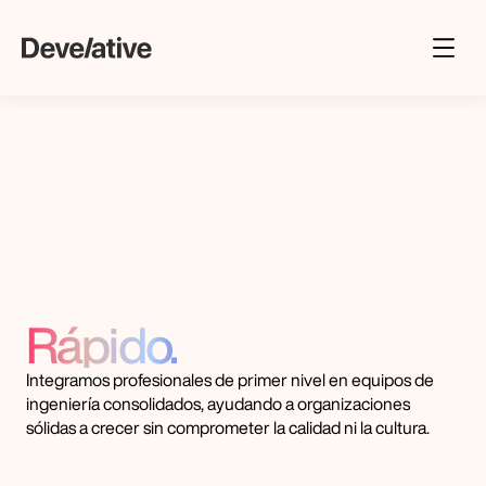
Inicio
[ 01 ]
Desarrollo de productos
[ 03 ]
Ampliación de equipo
[ 02 ]
Transformación con IA
[ 04 ]
Lanza
nuevos
Casos prácticos
[ 05 ]
productos,
Blog
[ 06 ]
Rápido.
Sobre nosotros
[ 06 ]
Carreras
[ 06 ]
Integramos profesionales de primer nivel en equipos de 
ingeniería consolidados, ayudando a organizaciones 
sólidas a crecer sin comprometer la calidad ni la cultura.