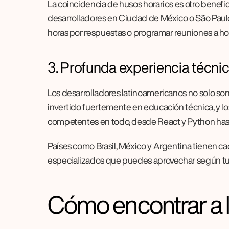
La coincidencia de husos horarios es otro benefic
desarrolladores en Ciudad de México o São Paulo 
horas por respuestas o programar reuniones a h
3. Profunda experiencia técnic
Los desarrolladores latinoamericanos no solo so
invertido fuertemente en educación técnica, y l
competentes en todo, desde React y Python hast
Países como Brasil, México y Argentina tienen ca
especializados que puedes aprovechar según tus
Cómo encontrar a l