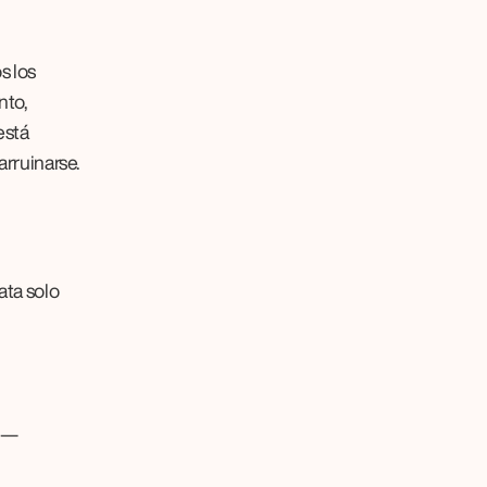
 los 
to, 
stá 
arruinarse.
ta solo 
n —