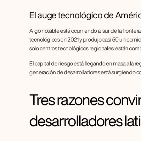
El auge tecnológico de Améric
Algo notable está ocurriendo al sur de la fronter
tecnológicos en 2021 y produjo casi 50 unicorni
solo centros tecnológicos regionales: están comp
El capital de riesgo está llegando en masa a la 
generación de desarrolladores está surgiendo co
Tres razones convi
desarrolladores la