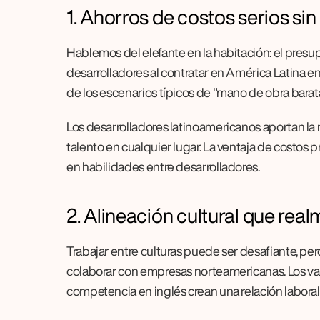
1. Ahorros de costos serios si
Hablemos del elefante en la habitación: el presu
desarrolladores al contratar en América Latina en 
de los escenarios típicos de "mano de obra barata
Los desarrolladores latinoamericanos aportan la 
talento en cualquier lugar. La ventaja de costos 
en habilidades entre desarrolladores.
2. Alineación cultural que rea
Trabajar entre culturas puede ser desafiante, pero
colaborar con empresas norteamericanas. Los valo
competencia en inglés crean una relación laboral 