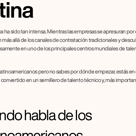
tina
ha sido tan intensa. Mientras las empresas se apresuran por c
 más allá de los canales de contratación tradicionales y descu
osamente en uno de los principales centros mundiales de talen
latinoamericanos pero no sabes por dónde empezar, estás en e
convertido en un semillero de talento técnico y, más important
ndo habla de los 
tinoamericanos