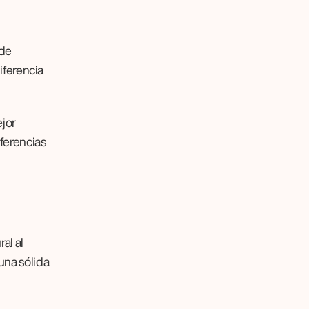
de 
ferencia 
jor 
ferencias 
l al 
na sólida 