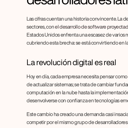
Las cifras cuentan una historia convincente. La
sectores, con 
el desarrollo de software proyect
Estados Unidos enfrenta una escasez de varios mi
cubriendo esta brecha: se está convirtiendo en la
La revolución digital es real
Hoy en día, cada empresa necesita pensar como un
de actualizar sistemas; se trata de cambiar fund
computación en la nube hasta la implementación
desenvolverse con confianza en tecnologías em
Este cambio ha creado una demanda casi insaciab
competir por el mismo grupo de desarrolladores