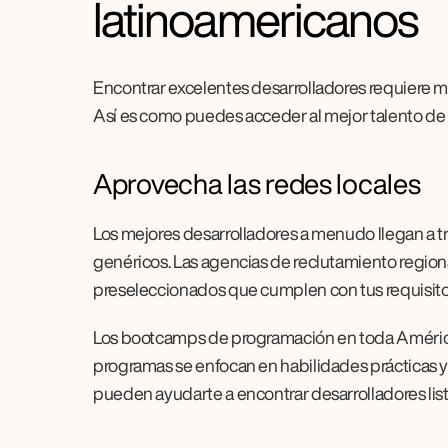
latinoamericanos
Encontrar excelentes desarrolladores requiere má
Así es como puedes acceder al mejor talento de l
Aprovecha las redes locales
Los mejores desarrolladores a menudo llegan a tr
genéricos. Las agencias de reclutamiento region
preseleccionados que cumplen con tus requisito
Los bootcamps de programación en toda América 
programas se enfocan en habilidades prácticas y
pueden ayudarte a encontrar desarrolladores list