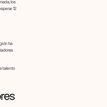
nada, los 
sperar 12 
ión ha 
ladores 
 talento 
res 