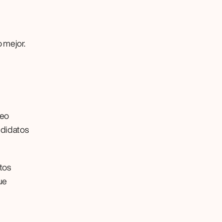
mejor. 
eo 
didatos 
os 
e 