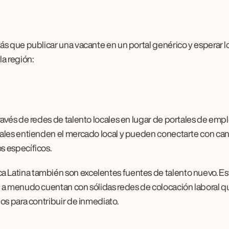
s que publicar una vacante en un portal genérico y esperar lo 
a región:
avés de redes de talento locales en lugar de portales de empl
ales entienden el mercado local y pueden conectarte con can
s específicos.
Latina también son excelentes fuentes de talento nuevo. Est
 a menudo cuentan con sólidas redes de colocación laboral qu
os para contribuir de inmediato.