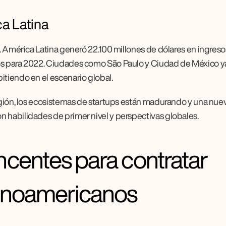
a Latina
a. América Latina generó 22.100 millones de dólares en ingresos
os para 2022. Ciudades como São Paulo y Ciudad de México ya
itiendo en el escenario global.
región, los ecosistemas de startups están madurando y una nuev
n habilidades de primer nivel y perspectivas globales.
ncentes para contratar 
tinoamericanos