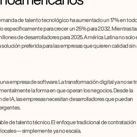
 demanda de talento tecnológico ha aumentado un 17% en todos
ado específicamente para crecer un 25% para 2032
. Mientras tan
llones de desarrolladores para 2025. América Latina no solo e
 solución preferida para las empresas que quieren calidad sin 
a empresa de software. La transformación digital ya no se tra
amentalmente la forma en que operan los negocios. Desde la 
 de IA, las empresas necesitan desarrolladores que puedan 
ergentes.
le de talento técnico. El enfoque tradicional de contratació
 locales— simplemente ya no escala.