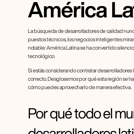
América La
La búsqueda de desarrolladores de calidad nunca 
puestos técnicos, los negocios inteligentes miran
notable: América Latina se ha convertido silenci
tecnológico.
Si estás considerando contratar desarrolladores 
correcto. Desglosemos por qué esta región se ha 
cómo puedes aprovecharlo de manera efectiva.
Por qué todo el mu
desarrolladores la