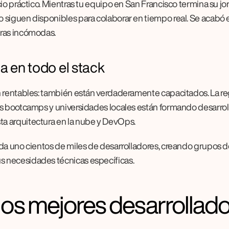
io práctico. Mientras tu equipo en San Francisco termina su jor
siguen disponibles para colaborar en tiempo real. Se acabó e
oras incómodas.
a en todo el stack
n rentables: también están verdaderamente capacitados. La reg
os bootcamps y universidades locales están formando desarrol
a arquitectura en la nube y DevOps.
da uno cientos de miles de desarrolladores, creando grupos de
 necesidades técnicas específicas.
os mejores desarrollado