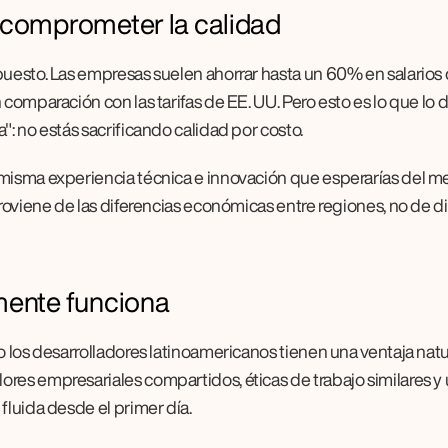
n comprometer la calidad
puesto. Las empresas suelen ahorrar hasta un 60% en salarios 
comparación con las tarifas de EE. UU. Pero esto es lo que lo di
": no estás sacrificando calidad por costo.
misma experiencia técnica e innovación que esperarías del me
proviene de las diferencias económicas entre regiones, no de di
lmente funciona
 los desarrolladores latinoamericanos tienen una ventaja natura
res empresariales compartidos, éticas de trabajo similares y u
fluida desde el primer día.